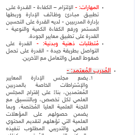
المهارات: -
الإلتزام – الكفاءة - القـدرة علـى
تطبيـق مبـادئ وظـائف الإدارة وربطها
بإدارة المدربيين - لديه القدرة على التحسين
المستمر ورفع الكفاءة الكمية والنوعية -
القدرة على تطبيق معايير الجودة.
مُتطلبات ذهنية وبدنية: -
القدرة على
التواصل بطريقة جيدة - القدرة على تحمل
ضغوط العمل والتعامل مع الآخرين.
المُدرب المُعتمد: -
يضع مجلس الإدارة المعايير
والإشتراطات الخاصة بالمدربين
المُعتمدين، بناءً على إقتراح المجلس
العلمي لكل تخصص، وبالتنسيق مع
اللجنة العلمية العليا المُختصة، وبما
يضمن حصولهم على المؤهلات
العلمية التي تؤهلهم لتقديم المحتوي
العلمي والتدريبي المطلوب تنفيذه