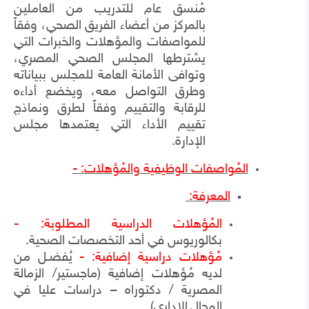
مُنسق عام للتدريب من العاملين
بالمركز من أعضاء الفريق الصحي، وفقاً
للمواصفات والمؤهلات والخبرات التي
يشترطها المجلس الصحي المصري،
وتوافى الأمانة العامة للمجلس ببياناته
وطرق التواصل معه، ويخضع أداءه
للرقابة والتقييم وفقاً لطرق ونماذج
تقييم الأداء التي يعتمدها مجلس
الإدارة.
المُواصفات الوظيفية والمُؤهلات: -
المعرفة:
المُؤهلات الدراسية المطلوبة: -
بكالوريوس في أحد التخصصات الصحية.
مُؤهلات دراسية إضافية: -
يُفضـل من
لديه مُؤهلات إضافية (ماجستير/ الزمالة
المصرية / دكتوراه
– دراسات عليا في
المجال
الإداري).