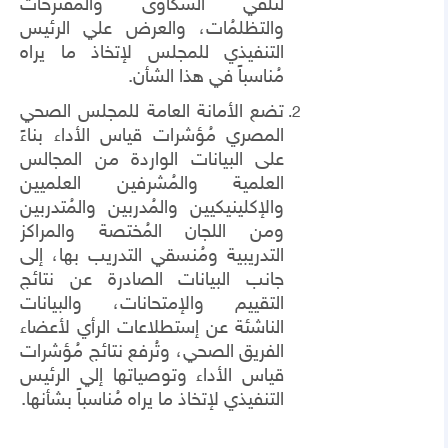
لتلقي الشكاوى والمُقترحات
والتظلمُات، والعرض علي الرئيس
التنفيذي للمجلس لإتخاذ ما يراه
مُناسباً في هذا الشأن.
تضع الأمانة العامة للمجلس الصحي
المصري مُؤشرات قياس الأداء بناءً
على البيانات الواردة من المجالس
العلمية والمُشرفين العلميين
والإكلينيكيين والمُدربين والمُتدربين
ومن اللجان المُختصة والمراكز
التدريبية ومُنسقي التدريب بها، إلى
جانب البيانات الصادرة عن نتائج
التقييم والإمتحانات، والبيانات
الناشئة عن إستطلاعات الرأي لأعضاء
الفريق الصحي، وتُرفع نتائج مُؤشرات
قياس الأداء وتوصياتها إلي الرئيس
التنفيذي لإتخاذ ما يراه مُناسباً بشأنها.