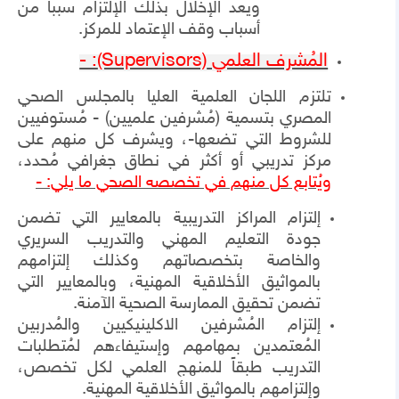
ويعد الإخلال بذلك الإلتزام سبباً من
أسباب وقف الإعتماد للمركز.
المُشرف العلمي
(Supervisors)
: -
تلتزم اللجان العلمية العليا بالمجلس الصحي
المصري بتسمية (مُشرفين علميين) - مُستوفيين
للشروط التي تضعها-، ويشرف كل منهم على
مركز تدريبي أو أكثر في نطاق جغرافي مُحدد،
ويُتابع كل منهم في تخصصه الصحي ما يلي: -
إلتزام المراكز التدريبية بالمعايير التي تضمن
جودة التعليم المهني والتدريب السريري
والخاصة بتخصصاتهم وكذلك إلتزامهم
بالمواثيق الأخلاقية المهنية، وبالمعايير التي
تضمن تحقيق الممارسة الصحية الآمنة.
إلتزام المُشرفين الاكلينيكيين والمُدربين
المُعتمدين بمهامهم وإستيفاءهم لمُتطلبات
التدريب طبقاً للمنهج العلمي لكل تخصص،
وإلتزامهم بالمواثيق الأخلاقية المهنية.