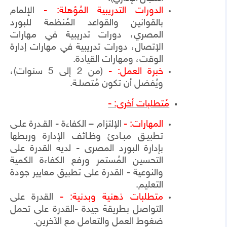
الدورات التدريبية المُؤهلة: -
الإلمام
بالقوانين والقواعد المُنظمة للبورد
المصري، دورات تدريبية في مهارات
الإتصال، دورات تدريبية في مهارات إدارة
الوقت، ومهارات القيادة.
خبرة العمل: -
(من 2 إلى 5 سنوات)،
ويُفضل أن تكون مُتصلـة.
مُتطلبات أخرى: -
المهارات: -
الإلتزام – الكفاءة - القـدرة علـى
تطبيـق مبـادئ وظـائف الإدارة وربطها
بإدارة البورد المصرى - لديه القدرة على
التحسين المُستمر ورفع الكفاءة الكمية
والنوعية - القدرة على تطبيق معايير جودة
التعليم.
متطلبات ذهنية
وبدنية: -
القدرة على
التواصل بطريقة جيدة
-
القدرة على تحمل
ضغوط العمل والتعامل مع الآخرين.