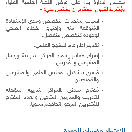
مجلس الإدارة بناءً على عرض اللجنة العلمية العليا،
ويُشرط لقبول المقترح أن يشتمل علي: -
أسباب إستحداث التخصص ومدي الإستفادة
المُتوقعة منه وإحتياج القطاع الصحي
لوجوده كتخصص منفصل.
تقديم إطار عام للمنهج العلمي.
إقتراح معايير إعتماد المراكز التدريبية وإختيار
المُشرفين والمُدربين.
مُقترح بتشكيل المجلس العلمي والمشرفين
والمُمتحنين.
مُقترح مبدئي بالمراكز التدريبة المؤهلة
للتدريب والمدربين المتاحين والعدد المقترح
للمُتدربين المرجو إلتحاقهم سنوياً.
الإعتماد وضمان الجودة