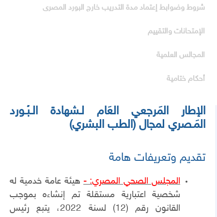
شروط وضوابط إعتماد مدة التدريب خارج البورد المصرى
الإمتحانات والتقييم
المجالس العلمية
أحكام ختامية
الإطار المَرجعي العَام لـشهادة الـبُـورد
المَـصري لمجال (الطب البشري)
تقديم وتعريفات هامة
المجلس الصحي المصري
:
-
هيئة عامة خدمية له
شخصية اعتبارية مستقلة تم إنشاءه بموجب
القانون رقم (12) لسنة 2022، يتبع رئيس