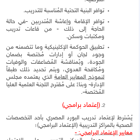
المرضية.
توافر البنية التحتية المُناسبة للتدريب.
توافر الإقامة وإعاشة المُتدربين
-
في حالة
الحاجة إلى ذلك -
من قاعات تدريب
ومكتبات وسكن.
تطبيق الحوكمة الإكلينيكية وما تتضمنه من
وجود لجان أو إدارات مُختصة بضمان
الجودة، وبُمناقشة المُضاعفات والوفيات
ومُكافحة العدوي، ويتم تحديد ذلك طبقاً
لنموذج المعايير العامة
الذي يعتمده مجلس
الإدارة- وبناءً على مُقترح اللجنة العلمية العليا
المُختصة-.
(إعتماد برامجي)
يُشترط لإعتماد تدريب البورد المصري بأحد التخصصات
الصحية بالمراكز التدريبية (الإعتماد البرامجي)؛
معايير الإعتماد البرامجي: -