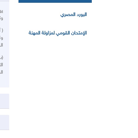
يه
البورد المصري
وت
( 
الإمتحان القومي لمزاولة المهنة
وا
ال
(ب
ال
ال