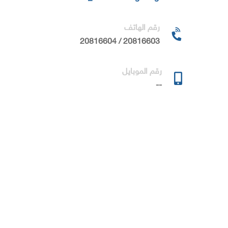
رقم الهاتف
20816603 / 20816604
رقم الموبايل
--