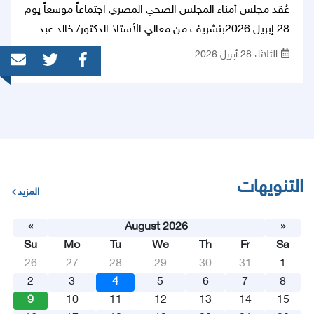
عُقد مجلس أمناء المجلس الصحي المصري اجتماعاً موسعاً يوم
28 إبريل 2026بتشريف من معالي الأستاذ الدكتور/ خالد عبد
الغفار وزير الصحة والسكان والأستاذ الدكتور/ عبد العزيز قنصوه
الثلاثاء 28 أبريل 2026
وزير التعليم العالي والأستاذ/ أحمد كوجك وزير المالية والأستاذ
الدكتور/ هاني عتيبة رئيس الكلية الملكية للأطباء والجراحين
بإنجلترا كما حضر كلٍ من السير/ مجدي يعقوب جراح القلب
العالمي والأستاذ الدكتور/ هشام علي صادق أستاذ القلب
والفيزياء الحيوية والبيولوجية الجزئية بجامعة أريزونا بأمريكا عن
طريق الفيديو كفرانس، واللواء/ سعيد النجار مساعد وزير
التنويهات
الداخلية لقطاع الخدمات الطبية، واللواء طبيب/ نبيل فكرى
المزيد
وكيل قطاع الخدمات الطبية بوزارة الداخلية.
«
August 2026
»
Su
Mo
Tu
We
Th
Fr
Sa
26
27
28
29
30
31
1
2
3
4
5
6
7
8
9
10
11
12
13
14
15