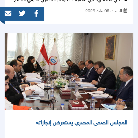
الصحي المصري، في فعاليات المؤتمر المصري الدولي التاسع
للسكتة الدماغية، والذي انطلق هذا العام كأول مؤتمر قومي لـ
السبت 09 مايو 2026
"الشبكة القومية للسكتة الدماغية"، تحت رعاية وزارة الصحة
والسكان، وبشعار ملهم يجسد رؤية الدولة: "بناء الشبكة
القومية للسكتة الدماغية في مصر: من الرؤية إلى الواقع"
(Building Egypt’s National Stroke Network: From
Vision to Reality)
المجلس الصحي المصري يستعرض إنجازاته