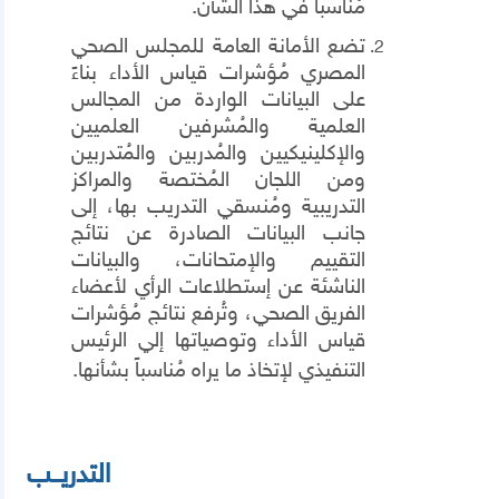
مُناسباً في هذا الشأن.
تضع الأمانة العامة للمجلس الصحي
المصري مُؤشرات قياس الأداء بناءً
على البيانات الواردة من المجالس
العلمية والمُشرفين العلميين
والإكلينيكيين والمُدربين والمُتدربين
ومن اللجان المُختصة والمراكز
التدريبية ومُنسقي التدريب بها، إلى
جانب البيانات الصادرة عن نتائج
التقييم والإمتحانات، والبيانات
الناشئة عن إستطلاعات الرأي لأعضاء
الفريق الصحي، وتُرفع نتائج مُؤشرات
قياس الأداء وتوصياتها إلي الرئيس
التنفيذي لإتخاذ ما يراه مُناسباً بشأنها.
التدريــب