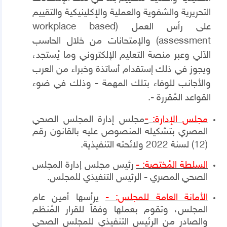
التحريرية والشفوية والعملية والإكلينيكية والتقييم
على رأس العمل (
workplace based
assessment
) والإمتحانات من خلال الحاسب
الآلي وعبر منصة التعليم الإلكتروني وما يُستجد،
ويجوز في ذلك إستقدام أساتذة وخبراء من العرب
والأجانب للوفاء بتلك المهمة - وذلك في ضوء
القواعد المُقررة -.
-
مجلس الإدارة:
مجلس إدارة المجلس الصحي
المصري بتشكيله المنصوص عليه بالقانون رقم
(12) لسنة 2022 ولائحته التنفيذية.
السلطة المُختصة: -
رئيس مجلس إدارة المجلس
الصحي المصري - الرئيس التنفيذي للمجلس.
الأمانة العامة للمجلس: -
يرأسها أمين عام
المجلس، وتقوم بعملها وفقاً للقرار المُنظم
والصادر من الرئيس التنفيذي للمجلس الصحي