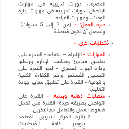
المصري، دورات تدريبية في مهارات
الإتصال، دورات تدريبية في مهارات إدارة
الوقت، ومهارات القيادة.
خبرة العمل: -
(من 2 إلى 5 سنوات)،
ويُفضل أن تكون مُتصلـة.
مُتطلبات أخرى: -
المهارات: -
الإلتزام – الكفاءة - القـدرة علـى
تطبيـق مبـادئ وظـائف الإدارة وربطها
بإدارة البورد المصري - لديه القدرة على
التحسين المُستمر ورفع الكفاءة الكمية
والنوعية - القدرة على تطبيق معايير جودة
التعليم.
متطلبات ذهنية
وبدنية: -
القدرة على
التواصل بطريقة جيدة
-
القدرة على تحمل
ضغوط العمل والتعامل مع الآخرين.
يلتزم المركز التدريبي المُعتمد
بتوفير كافة المُتطلبات