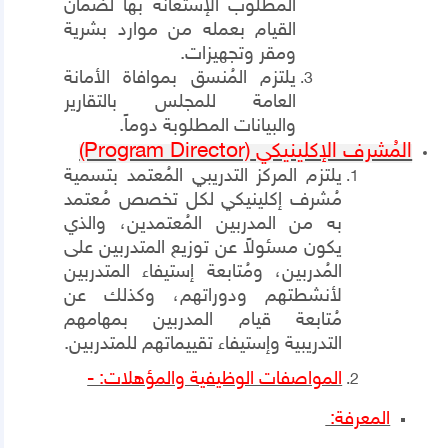
المطلوب الإستعانة بها لضمان
القيام بعمله من موارد بشرية
ومقر وتجهيزات.
يلتزم المُنسق بموافاة الأمانة
العامة للمجلس بالتقارير
والبيانات المطلوبة دوماً.
المُشرف الإكلينيكي
(Program Director)
يلتزم المركز التدريبي المُعتمد بتسمية
مُشرف إكلينيكي لكل تخصص مُعتمد
به من المدربين المُعتمدين، والذي
يكون مسئولاً عن توزيع المتدربين على
المُدربين، ومُتابعة إستيفاء المتدربين
لأنشطتهم ودوراتهم، وكذلك عن
مُتابعة قيام المدربين بمهامهم
التدريبية وإستيفاء تقييماتهم للمتدربين.
المواصفات الوظيفية والمؤهلات: -
المعرفة: