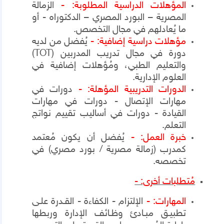
المؤهلات الدراسية المطلوبة:
-
الزمالة
المصرية – البورد المصري – الدكتوراه - أو
ما يُعادلهم في مجال التخصص.
مؤهلات دراسية إضافية: -
يُفضل من لديه
دورة في مجال تدريب المدربين (
TOT
)
والتعليم الطبي،
و
مُؤهلات إضافية في
العلوم الإدارية.
الدورات التدريبية المؤهلة: -
دورات في
مهارات الإتصال - دورات في مهارات
القيادة - دورات في أساليب تقييم نواتج
التعلم.
خبرة العمل: -
يُفضل أن يكون مُعتمد
كمدرب (زمالة مصرية / بورد مصري) في
تخصصه.
مُتطلبات أخرى: -
المهارات: -
الإلتزام - الكفاءة - القـدرة علـى
تطبيـق مبـادئ وظـائف الإدارة وربطها