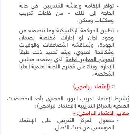
توافر الإقامة وإعاشة المُتدربين
-
في حالة
الحاجة إلى ذلك -
من قاعات تدريب
ومكتبات وسكن.
تطبيق الحوكمة الإكلينيكية وما تتضمنه من
وجود لجان أو إدارات مُختصة بضمان
الجودة، وبُمناقشة المُضاعفات والوفيات
ومُكافحة العدوي، ويتم تحديد ذلك طبقاً
لنموذج المعايير العامة
الذي يعتمده مجلس
الإدارة- وبناءً على مُقترح اللجنة العلمية العليا
المُختصة-.
(إعتماد برامجي)
يُشترط لإعتماد تدريب البورد المصري بأحد التخصصات
الصحية بالمراكز التدريبية (الإعتماد البرامجي)؛
معايير الإعتماد البرامجي: -
حصول المركز التدريبي على الإعتماد
المؤسسي من حيث الأصل.