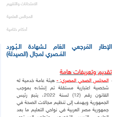
الامتحانات والتقييم
المجالس العلمية
أحكام ختامية
الإطار المَرجعي العَام لـشهادة الـبُـورد
المَـصري لمجال (الصيدلة)
تقديم وتعريفات هامة
المجلس الصحي المصري
:
-
هيئة عامة خدمية له
شخصية اعتبارية مستقلة تم إنشاءه بموجب
القانون رقم (12) لسنة 2022، يتبع رئيس
الجمهورية ويهدف إلى تنظيم مجالات الصحة في
جمهورية مصر العربية في نواحي التعليم ما بعد