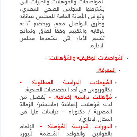
للمواصفات والمؤهلات والخبرات التي
يشترطها المجلس الصحي المصري،
وتوافى الأمانة العامة للمجلس ببياناته
وطرق التواصل معه، ويخضع أداءه
للرقابة والتقييم وفقاً لطرق ونماذج
تقييم الأداء التي يعتمدها مجلس
الإدارة.
المُواصفات الوظيفية والمُؤهـلات: -
المعرفة:
المُؤهلات الدراسية المطلوبة: -
بكالوريوس في أحد التخصصات الصحية.
مُؤهلات دراسية إضافية: -
يُفضـل من
لديه مُؤهلات إضافية (ماجستير/ الزمالة
المصرية / دكتوراه
– دراسات عليا في
المجال
الإداري).
الدورات التدريبية المُؤهلة: -
الإلمام
بالقوانين والقواعد المُنظمة للبورد