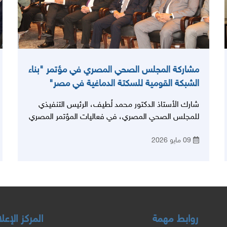
مشاركة المجلس الصحي المصري في مؤتمر "بناء
الشبكة القومية للسكتة الدماغية في مصر"
شارك الأستاذ الدكتور محمد لُطيف، الرئيس التنفيذي
للمجلس الصحي المصري، في فعاليات المؤتمر المصري
الدولي التاسع للسكتة الدماغية، والذي انطلق هذا العام
09 مايو 2026
كأول مؤتمر قومي لـ "الشبكة القومية للسكتة
الدماغية"، تحت رعاية وزارة الصحة والسكان، وبشعار
ملهم يجسد رؤية الدولة: "بناء الشبكة القومية للسكتة
الدماغية في مصر: من الرؤية إلى الواقع" (Building
Egypt’s National Stroke Network: From Vision
to Reality)
روابط مهمة
المركز الإع