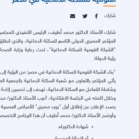
القومية للسكتة الدماغية في مصر"
شارك
شارك الأستاذ الدكتور محمد لُطيف، الرئيس التنفيذي للمج
المؤتمر المصري الدولي التاسع للسكتة الدماغية، والذي انطلق
"الشبكة القومية للسكتة الدماغية"، تحت رعاية وزارة الصح
رؤية الدولة:
"بناء الشبكة القومية للسكتة الدماغية في مصر: من الرؤية إلى
يأتي المؤتمر بالتعاون مع شعبة السكتة الدماغية بالجمعية ا
وشاملة للتعامل مع السكتة الدماغية، تهدف إلى تحسين إتاحة ال
وخلال كلمته في الجلسة الافتتاحية، أعرب
الأستاذ الدكتور/ م
بصدد الإعلان عن إطلاق أول "بورد مصري" للأمراض العصبية ال
وأوضح الأستاذ الدكتور/ محمد لُطيف أن هذا البرنامج التخصص
شهادة الدكتوراه.
أو الزمالة المصرية.