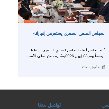
المجلس الصحي المصري يستعرض إنجازاته
عُقد مجلس أمناء المجلس الصحي المصري اجتماعاً
موسعاً يوم 28 إبريل 2026بتشريف من معالي الأستاذ
الدكتور/ خالد عبد الغفار وزير الصحة والسكان والأستاذ
28 أبريل 2026
الدكتور/ عبد العزيز قنصوه وزير التعليم العالي والأستاذ/
أحمد كوجك وزير المالية والأستاذ الدكتور/ هاني عتيبة
رئيس الكلية الملكية للأطباء والجراحين بإنجلترا كما حضر
كلٍ من السير/ مجدي يعقوب جراح القلب العالمي
والأستاذ الدكتور/ هشام علي صادق أستاذ القلب
والفيزياء الحيوية والبيولوجية الجزئية بجامعة أريزونا
بأمريكا عن طريق الفيديو كفرانس، واللواء/ سعيد النجار
لامي
تواصل معنا
مساعد وزير الداخلية لقطاع الخدمات الطبية، واللواء