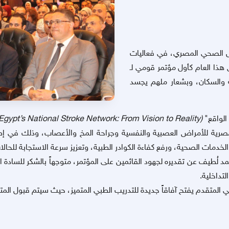
لس الصحي المصري، في فعاليات
 هذا العام كأول مؤتمر قومي لـ
ة والسكان، وبشعار ملهم يجسد
 الواقع"
(
Egypt’s National Stroke Network: From Vision to Reality
لمصرية للأمراض العصبية والنفسية وجراحة المخ والأعصاب، وذلك في إطار 
خدمات الصحية، ورفع كفاءة الكوادر الطبية، وتعزيز سرعة الاستجابة للحالات
حمد لُطيف
عن تقديره لجهود القائمين على المؤتمر، متوجهاً بالشكر للسادة 
تداخلية.
ي المتقدم يفتح آفاقاً جديدة للتدريب الطبي المتميز، حيث سيتم قبول الم